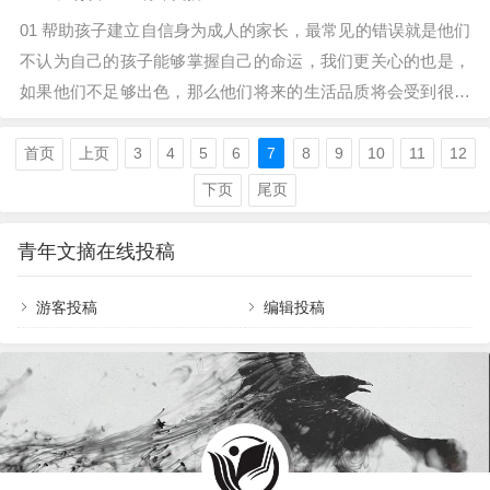
来，相信厚积薄发。 大家都在追求速成，渴望一夜暴富。…
01 帮助孩子建立自信身为成人的家长，最常见的错误就是他们
不认为自己的孩子能够掌握自己的命运，我们更关心的也是，
如果他们不足够出色，那么他们将来的生活品质将会受到很大
的影响。 特别是那些没有接受过教育的父母，经验教训让他们
明白：只有学习，才能改变自己的生活。 所以，在学习的道路
首页
上页
3
4
5
6
7
8
9
10
11
12
上，许多家长都会执着于成绩和课本知识。 对于孩子来说重要
下页
尾页
的不单单是学业，孩子更需要具备的是一颗积极向上的自信心
自信是成功的首个…
青年文摘在线投稿
游客投稿
编辑投稿