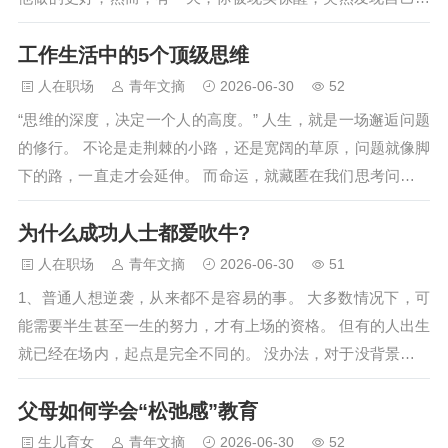
友的人，有60…
实很普通，你其实还不如那个你曾经看不上的领导。 是的，现
工作生活中的5个顶级思维
实就是如此，我们在读书时或者初入职场时，总会有种错觉，
我们会觉得自己比父母厉害，我们比前人聪明，我们就是天之
人在职场
青年文摘
2026-06-30
52
骄子；然而，这都是一种错觉，这是社会整体进步带给你的时
“思维的深度，决定一个人的高度。” 人生，就是一场邂逅问题
代的光环而已。 其实，进入社会不久，你就会发现，你的大学
的修行。 不论是走荆棘的小路，还是宽阔的草原，问题就像脚
本科学历，放在100多年前也…
下的路，一直走才会延伸。 而命运，就藏匿在我们思考问题的
方式里。 一起体会这5个生活中，不可缺少的顶级思维方式，
为什么成功人士都爱吹牛?
学会像聪明人一样思考。 01 鸟笼效应 心理学家詹姆斯和物理
学家卡尔森是一对好朋友。 有一天，詹姆斯对卡尔森说，“我
人在职场
青年文摘
2026-06-30
51
会让你不久就养上一只鸟。”卡尔森…
1、普通人想逆袭，从来都不是容易的事。 大多数情况下，可
能需要半生甚至一生的努力，才有上场的资格。 但有的人出生
就已经在场内，起点是完全不同的。 没办法，对于没背景没人
脉的屌丝来说，最好的办法，就是选择正确的方向，以时间为
父母如何学会“松弛感”教育
杠杆。 想做到这点，就必须有足够的耐心，沉得住气才行。
可惜啊，现在这个社会，普遍都是浮躁的，没有几人能慢下
生儿育女
青年文摘
2026-06-30
52