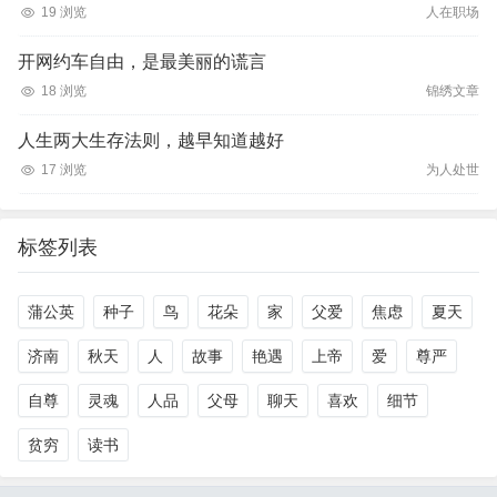
19 浏览
人在职场
开网约车自由，是最美丽的谎言
18 浏览
锦绣文章
人生两大生存法则，越早知道越好
17 浏览
为人处世
标签列表
蒲公英
种子
鸟
花朵
家
父爱
焦虑
夏天
济南
秋天
人
故事
艳遇
上帝
爱
尊严
自尊
灵魂
人品
父母
聊天
喜欢
细节
贫穷
读书