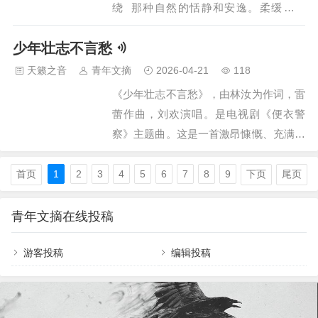
绕 那种自然的恬静和安逸。柔缓的音
乐，轻轻的波动我们的心弦，而和声的缓
少年壮志不言愁
缓起伏如同湖水在堤岸的轻轻拍打，舒服
的，陶醉的，享受的，随着和声的逐渐高
天籁之音
青年文摘
2026-04-21
118
起，人的心仿佛也被调了起来，越来越
《少年壮志不言愁》，由林汝为作词，雷
高，好想翱翔在万里无云的天空中，没有
蕾作曲，刘欢演唱。是电视剧《便衣警
拘束，任意的驰骋。 来自于Amalunai (阿
察》主题曲。这是一首激昂慷慨、充满革
玛鲁娜）的《Land Of Dreams 梦田/梦之
命英雄主义和革命乐观主义的人民警察之
大地》专辑当年聆听这张专辑的时候，放
歌。其风格豪迈粗犷，同时又典雅古朴，
首页
1
2
3
4
5
6
7
8
9
下页
尾页
肆的流泪…
给人以深沉浑厚之感。 《少年壮志不言
愁》这首歌的歌词具有中国古典文学的韵
青年文摘在线投稿
味，同时又通俗易懂，易于上口！我喜欢
游客投稿
“少年壮志不言愁”和“为了母亲的微笑”这
编辑投稿
两句，正是这些歌词，深深激励激励着我
往前冲，去拼搏！这首歌，应该说深深影
响了当时一代人的思想，具有积极上进得