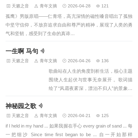
家的山和老家的河替我洗去风尘梦曾经绚烂如虹醒来只余一场
天籁之音
青年文摘
2026-04-28
121
空那老家的山和老家的河为我缝合伤痕回去吧回去哟满身伤痕
孤鹰》男版原唱——仁青塔，高亢深情的磁性嗓音唱出了孤独
的过客回去吧回去哟别再让心漂泊心早已伤痕累累眼中是苦涩
中坚守信仰，不放弃追求自由和尊严的精神，展现了人类的勇
滋味那老家的山和老家的河替我洗去风尘钻进绚烂如风醒来之
气和坚韧，感受到了生命的真谛…
余一场空那老家…
一生啊 马句
天籁之音
青年文摘
2026-04-26
136
歌曲站在人生的角度剖析生活，核心主题
围绕‌人生起伏与世事无奈‌展开 。歌词描
绘了“风霜夜雾深，漂泊不归人”的景象，
传达了游子在外漂泊的孤独感与对归宿的
神秘园之歌
渴望 。整首歌情感深沉，既有对青春易
逝的叹息，也有对生活本质的思考，听感
天籁之音
青年文摘
2026-04-21
125
上给人一种释怀和涤荡人心的感觉 …
if I held in my hand ... 如果我握在手心 every grain of sand ... 每
一把细沙 Since time first began to be ... 自一开始那样