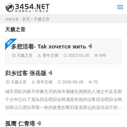
首页
天籁之音
当前位置：
>
天籁之音
多想活着- Tak xoчется жить
天籁之音
青年文摘
2022-02-20
899
归乡过客 张岳版
天籁之音
青年文摘
2026-06-28
70
城市霓虹闪烁不停像无尽的海市蜃楼在拥挤的人潮之中走丢那
个少年已白了眉头回去吧回去哟满是伤痕的过客回去吧回去哟
别再让心漂泊带着一身的疲惫折断归途是那么的远当远方的星
光依稀亮起照亮梦里故园的门扉回去吧回去哟满身伤痕的过客
孤鹰 仁青塔
回去吧回去哟我已厌倦漂泊心在伤痕累累眼中是苦涩滋味那老