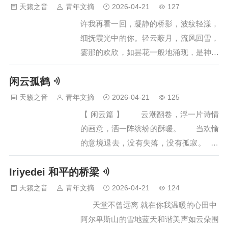
琴弦的敲击，仿佛每一步都踏在心上。那
天籁之音
青年文摘
2026-04-21
127
是繁华落尽后的萧索，恍若看遍了春日的
许我再看一回，凝静的桥影，波纹轻漾，
烟丝醉软，看厌了夏日的浓荫芳华，只在
细抚霞光中的你。轻云蔽月，流风回雪，
秋日深山，红叶厚厚的积了满地，独自站
霎那的欢欣，如昙花一般地涌现，是神明
在山顶，静静的看着如血的残阳。寂寞，
的安排，是命运的呼唤，是你，将这一片
空山，秋日晚。过往是这么的长，长得如
闲云孤鹤
片布满疮痍的破碎魂灵吸引而来，聚拢向
漫漫人生，不见尽头；过往又是这么的
神秘的幽魅里。作一场幽魅的梦靥，我将
天籁之音
青年文摘
2026-04-21
125
短，短得如刚刚烟花般陨落，待要回味，
永远依洄在你的温纯里深深迷醉。你愿
【 闲云篇 】 云潮翻卷，浮一片诗情
却已心字成灰。扬琴宛若潺潺流水，伴…
否？愿否风霜雨雪，徐步现在未来？你愿
的画意，洒一阵缤纷的酥暖。 当欢愉
否？愿否来世今生，蹁跹天上人间？如果
的意境退去，没有失落，没有孤寂。
在这片蔚蓝的深海中，你不曾死去，我愿
依然悠悠的飘着，是否此刻，真的是心如
自断双脚，化为鱼。如果沉寂在无边的黑
Iriyedei 和平的桥梁
菩提？ 喜欢独自一人，去感受…
暗中，能够找寻到你，即使取走我的明眸
天籁之音
青年文摘
2026-04-21
124
那又何妨。答应我，做我的驱魔人，穿越
天堂不曾远离 就在你我温暖的心田中
蒙昧，净化我的一切吧，让我在神圣之…
阿尔卑斯山的雪地蓝天和谐美声如云朵围