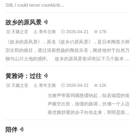
Still, I could never count&nb…
故乡的原风景
天籁之音
青年文摘
2026-04-21
178
《故乡的原风景》，原名《故乡の原风景》，是日本陶笛大师
宗次郎的曲目，透过清新悠扬的陶笛乐音，阐述他对于自然万
物与山川土地的感怀。 故乡的原风景歌词有以下几个版本 柔
软的时光版 -------故乡的原风景------- 一缕清风 呼唤遥远的记忆
黄雅诗：过往
几朵浮云 装点生命的葱 绿 最早的呼吸 穿越动人的绮丽 最初的
美丽 就在这里 故乡 啊~~~ 故----乡 我&nb…
天籁之音
青年文摘
2026-04-21
126
当箫声带着呜咽悠缓响起，灿若烟霞的笛
声横空出世，徐缓的曲调，仿佛一个人迈
着优雅舒缓的步子向你走来，明明是面带
微笑，明明脸上洋溢着青春飞扬的光彩，
陪伴
却为什么会让你觉得如此的寂寞？每一次