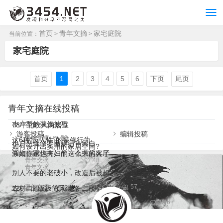
首页
青年文摘
家宅庭院
当前位置：
>
>
家宅庭院
首页
1
2
3
4
5
6
下页
尾页
青年文摘在线投稿
小户型的装修技巧
78平北欧风两居室
游客投稿
编辑投稿
青年文摘
50
青年文摘
50
这6种“反人性”的装修行为
小户型装修要懂得适当留白
如何设计出实用的家居空间?
湖南一退休夫妇的一个书房火了
假如你家也有一个这么大的客厅
青年文摘
49
青年文摘
46
青年文摘
48
青年文摘
青年文摘
50
50
别人不要的老破小，改造后被超多人喜欢
青年文摘
57
农村自建房一楼养老，二楼会客，院子越住越实用
120㎡北欧极简风装修，一片纯白却白的那么有层次
青年文摘
青年文摘
49
46