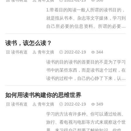
读书有道
青年文摘
2022-02-19
386
着这积极上进的朋友圈，却只是陷入了深
歌》、《手珠记》、《妹方》、《既生
1.带着目的阅读一般人所谓的读书目的，
深的焦虑。我想一定是因为杨绛老…
魄》等等。 他的作品有一个明显特征，
就是指从书本、杂志等文字媒体，学习到
不能完全归类于某一类题材，他的戏剧作
自己所必要的信息资料。所谓的必要信
品被称为同时代的先锋戏剧”，他被贴上
息，则因人而异，但迅速的引用信息，也
音乐的不肖子孙”，以很不守规则”的形式
读书，该怎么读？
就是提高效率的读书法，这一点是大家所
宣扬自己的艺术理念。在文学领域，有评
公认的。为了有效率的读书，只要阅读自
读书有道
青年文摘
2022-02-19
344
论人评价他的书是奇书”，甚至被打上文
己所需信息的那几页，阅读书本的目的即
读书的目的读书的首要目的不是为了学习
学的叛徒”的标签…
已算达到了。例如，有一个问题你无法理
书中的某些东西，而是读书这个过程，在
解，当你拿到能获得解答的参考书时，根
读书的过程中，自己的心静了下来，认清
本就不必从最初的一页开始阅读，你一定
了自己，而学习只是额外的礼物。把读书
会翻到解答的那一页，且只阅读这一页。
如何用读书构建你的思维世界
当成一个乐子，就像和你喜欢的一个人在
一旦获得了必要的信息，再阅读这以外的
聊天，就像你喜欢的一个人在给你讲故
读书有道
青年文摘
2022-02-19
349
部分，将构成时间的浪费。如果自己都无
事，千万不要和你不喜欢的人聊天，最好
学习的方法有许多种。你可以通过绘画、
法明确的了解自己读书的目的是什么…
不要和人格有问题的人聊天。在此基础
旅行、看电视与电影等方式来观察这个世
上，没有必要说非得要看什么什么书，随
界，来习得自己想要了解的知识。你也可