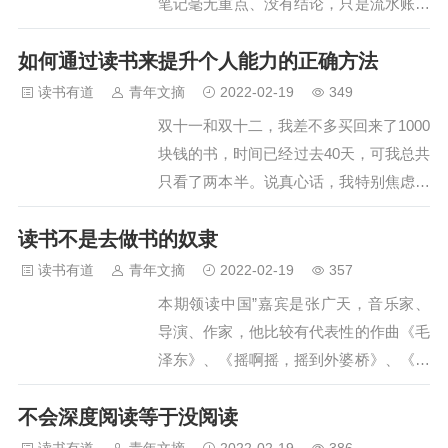
笔记毫无重点、没有结论，只是流水账式
响命运的。（从左到右）袁晗寒、徐佳、
的记录发生的事或者知识点。如果你想找
马百娟现在让我们从最开始的2009年，展
如何通过读书来提升个人能力的正确方法
回某一个关键笔记，但是却一直翻不到。
开时间线。12009年 农村女孩马百娟甘
如果你重新看回一个星期或者一个月之前
读书有道
青年文摘
2022-02-19
349
肃白银市会宁县，野鹊沟小学。马百…
的笔记，但是毫无印象，甚至脑海里很难
双十一和双十二，我差不多买回来了1000
再现当时的内容。那么，你或许还没有掌
块钱的书，时间已经过去40天，可我总共
握帮助你管理工作、管理学习的笔记方
只看了两本半。说真心话，我特别焦虑！
法，那么什么样的笔记才是好笔记呢？好
每天朋友圈都有人在打卡阅读，在转发
的笔记不仅能让你一秒扫描出重点，还能
读书不是去做书的奴隶
《11月我读了20本书，推荐这3本给
让你迅速提取记忆，重现关键点。今天 A
你》，《想要升职加薪，你只需要这5本
读书有道
青年文摘
2022-02-19
357
君将从逻辑和形式上教大家如何做笔记。
书》，《想要提高阅读效率，你差的只是
本期领读中国”嘉宾是张广天，音乐家、
懒人目录这些有逻辑的笔记法善用…
这7本书》怎么办，我被落下了，所有人
导演、作家，他比较有代表性的作曲《毛
都在拼命努力，充满正能量，只有我在蜗
泽东》、《摇啊摇，摇到外婆桥》、《恋
牛爬。别人怎么能看那么多书？别人怎么
爱的犀牛》等等，他曾导演的戏剧作品
对生活对事业都充满了积极上进的正能
不会深度阅读等于没阅读
《切·格瓦拉》、《圣人孔子》引起社会
量？古人说近朱者赤近墨者黑，可是我看
广泛讨论。近些年开始持续写作出书《板