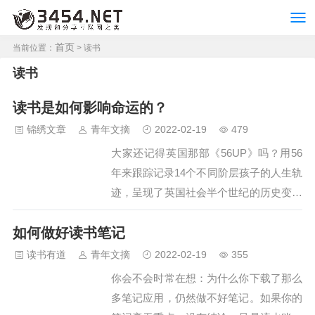
首页
当前位置：
> 读书
读书
读书是如何影响命运的？
锦绣文章
青年文摘
2022-02-19
479
大家还记得英国那部《56UP》吗？用56
年来跟踪记录14个不同阶层孩子的人生轨
迹，呈现了英国社会半个世纪的历史变迁
——富人仍富穷者愈穷只有教育改变命运
如何做好读书笔记
在中国又是怎样的呢？在中国，导演郑
琼，也做了相似的一部纪录片，叫《出·
读书有道
青年文摘
2022-02-19
355
路》。她跟踪拍摄了农村孩子，小镇青
你会不会时常在想：为什么你下载了那么
年，国际大都市里的少女的人生十年。让
多笔记应用，仍然做不好笔记。如果你的
你看到三个阶层的孩子，“读书”是如何影