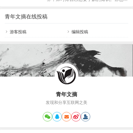
意一些，读不下去的书不如不读。好书的
以通过培训来构建你的思维体系。你完全
选择读不懂的书不如不读，读的头昏脑涨
可以用自己喜欢的方式来获取自己知识的
青年文摘在线投稿
一点儿没有兴趣的书除非是非看不可，否
未知领域。 读书不是唯一的学习方
则千万别死磕，这会让你对读书丧失兴
游客投稿
编辑投稿
法，但是读书确是我们日常生活中较为经
趣。打个比方说：从你第一次接触女人就
济、非常有效的学习方式。对于培训来
让…
说，你不得不付出大量的金钱与时间来参
加各种各样的线上或是线下的学习，少则
数百，多则数万，这对于一个对知识求知
若渴的人来说，实在是承担不起。然而读
书根本不需要花费昂贵的价…
青年文摘
发现和分享互联网之美