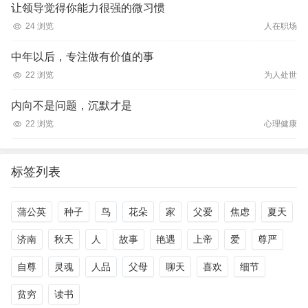
让领导觉得你能力很强的微习惯
24 浏览
人在职场
中年以后，专注做有价值的事
22 浏览
为人处世
内向不是问题，沉默才是
22 浏览
心理健康
标签列表
蒲公英
种子
鸟
花朵
家
父爱
焦虑
夏天
济南
秋天
人
故事
艳遇
上帝
爱
尊严
自尊
灵魂
人品
父母
聊天
喜欢
细节
贫穷
读书