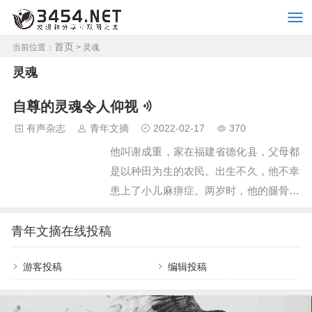
首页
当前位置：
> 灵魂
灵魂
自尊的灵魂令人仰视
有声杂志
青年文摘
2022-02-17
370
他叫谢成重，家在福建省德化县，父母都
是以种田为生的农民。出生不久，他不幸
患上了小儿麻痹症。两岁时，他的腿骨第
一次骨折，后来又相继八次骨折。双腿不
仅残了，而且极度萎缩，落下终身残疾。
青年文摘在线投稿
谢成重从小就很要强，双手穿着拖鞋他叫
游客投稿
编辑投稿
重，家在福建省德化县，父母都是以种田
为生的农民。出生不久，他不幸患上了小
儿麻痹症。两岁时，他的腿骨第一次骨