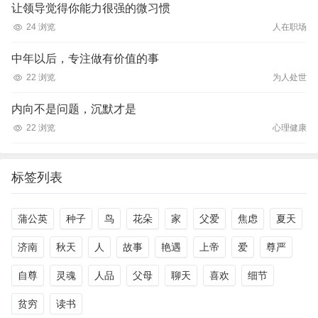
让领导觉得你能力很强的微习惯
24 浏览
人在职场
中年以后，专注做有价值的事
22 浏览
为人处世
内向不是问题，沉默才是
22 浏览
心理健康
标签列表
蒲公英
种子
鸟
花朵
家
父爱
焦虑
夏天
济南
秋天
人
故事
艳遇
上帝
爱
尊严
自尊
灵魂
人品
父母
聊天
喜欢
细节
贫穷
读书