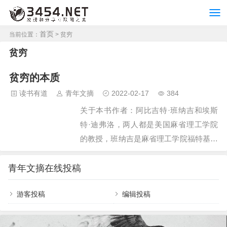
首页
当前位置：
> 贫穷
贫穷
贫穷的本质
读书有道
青年文摘
2022-02-17
384
关于本书作者：阿比吉特·班纳吉和埃斯
特·迪弗洛，两人都是美国麻省理工学院
的教授，班纳吉是麻省理工学院福特基金
会国际经济学教授，曾任世界银行荣誉顾
问。迪弗洛麻省理工学院经济系阿卜杜勒
青年文摘在线投稿
·拉蒂夫·贾米尔扶贫与发展经济学教授，
游客投稿
编辑投稿
2009年被《经济学人》杂志评为八大杰出
经济学家”之一。关于本书：本书曾获
《金融时报》评选的年度最佳图书奖”。