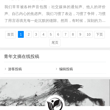
死。”…
我们常常被各种声音包围：社交媒体的通知声、他人的评价
声、自己内心的焦虑声。 我们习惯了表达，习惯了争辩，习惯
了用言语填充每一处沉默的缝隙。然而，有时候，深刻的力量
恰恰来自于寂静，强大的自律恰恰来自于内心的平静。 古人
云：“言多必失，祸从口出。”现实中，适当的沉默不仅可以保
首页
1
2
3
4
5
6
7
8
9
10
下页
护我们的能量场，更能让我们看清事物的本质。 外在的克制与
尾页
内在的修习，共同构筑了一个人精神世界的完整与强大。 01
“守口”的智慧…
青年文摘在线投稿
游客投稿
编辑投稿