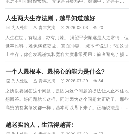
永远不可能给你烦恼。 无论是在职场中、婚姻中，还是在社会
交往中，努力让自己拥有制怒、能容、消怨的能力。 01 能制
人生两大生存法则，越早知道越好
怒是一种智慧 看过这样一个故事，有一头毛驴，一直在磨坊里
拉磨。 突然一条流浪狗跑过来冷嘲热讽地说：“哎哟，你这头
为人处世
青年文摘
2026-08-03
20
傻驴真可怜，只配在院子里拉磨，你活一辈子还不如我活一
人生在世，有坦途，亦有荆棘。 渴望平安顺遂是人之常情，但
天…
世事难料，难免横遭变故、直面冲突。 叔本华说过：“在这世
上生存，你会发现谨慎和宽容大度非常受用：前者避免了损失
和受伤，后者避免了口角和纷争。” 谨慎避害，宽容止争。两
一个人最根本、最核心的能力是什么?
者兼具，方能在复杂的环境中游刃有余。 01 谨慎避害 谨慎，
并非胆小怕事，而是对风险的前瞻与敬畏。 《孟子》中写道：
为人处世
青年文摘
2026-07-29
34
“知命者，不立乎岩墙之下。” 谨慎的…
之所以要回答这个问题，是因为这个问题的提法让人止不住地
想回答。好问题就长这样。同时因为这个问题太正确了。那些
高赞的答案每次都一样，基本可以背下来了。正确说法是：成
长型思维。这个词我听太多遍了，不光是别人讲，我自己也
越老实的人，生活得越苦!
讲，讲完了以后觉得自己讲得有道理，但道理和自己有什么关
系，关系不大。就像医生跟你说要早睡，你知道，但你晚睡不