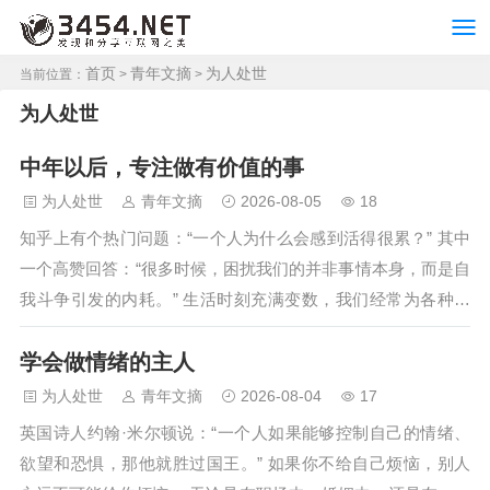
首页
青年文摘
为人处世
当前位置：
>
>
为人处世
中年以后，专注做有价值的事
为人处世
青年文摘
2026-08-05
18
知乎上有个热门问题：“一个人为什么会感到活得很累？” 其中
一个高赞回答：“很多时候，困扰我们的并非事情本身，而是自
我斗争引发的内耗。” 生活时刻充满变数，我们经常为各种不
尽如人意之事，感到自责、悲伤、愤怒，难以释怀。 无休止的
学会做情绪的主人
精神拉扯，不仅会让自己变得不自信，还会失去对生活原本的
热情。 中年以后，请学会停止内耗，回归生活的热忱，专注于
为人处世
青年文摘
2026-08-04
17
做有价值的事，日子才会越过越舒心。 01 停止自我否定…
英国诗人约翰·米尔顿说：“一个人如果能够控制自己的情绪、
欲望和恐惧，那他就胜过国王。” 如果你不给自己烦恼，别人