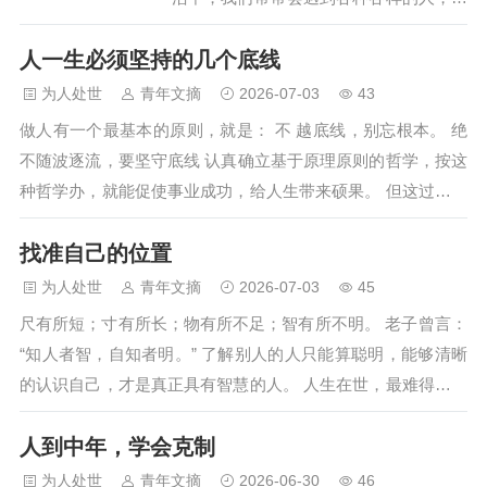
些人似乎总是能够轻松地吸引人们的目
人一生必须坚持的几个底线
光，而有些人则不那么受欢迎。 这其中
的一个重要原因，就是人脉的等价交换原
为人处世
青年文摘
2026-07-03
43
则。 简单来说，就是只有当你有价值
做人有一个最基本的原则，就是： 不 越底线，别忘根本。 绝
时，别人才会愿意与你建立关系。 想象
不随波逐流，要坚守底线 认真确立基于原理原则的哲学，按这
一下，如果你只是一个普通的打工…
种哲学办，就能促使事业成功，给人生带来硕果。 但这过程绝
非轻松愉快。依哲学行事需要律己，需要约束和规范自己的行
找准自己的位置
为，这中间伴随着许多痛苦，有时会给自己带来损失，要经历
一段苦难的路程。 面前有两条路，选哪一条？ 当你彷徨时，
为人处世
青年文摘
2026-07-03
45
我劝你摆脱一己的私利，选择那条“本来该走的路”，即使…
尺有所短；寸有所长；物有所不足；智有所不明。 老子曾言：
“知人者智，自知者明。” 了解别人的人只能算聪明，能够清晰
的认识自己，才是真正具有智慧的人。 人生在世，最难得就是
找准自己的定位。 定位过高，摔得太惨，定位过低，难以出
人到中年，学会克制
彩，唯有不偏不倚，才能站的更高，走得更远。 1 不高估自
己，是做人最大的智慧 常言道：“水至清则无鱼，水至浊则鱼
为人处世
青年文摘
2026-06-30
46