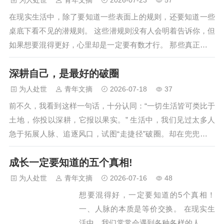
为人处世
青年文摘
2026-07-23
57
是因为不知道。我偏不用这个词，太像培训课里卖的术语。我
在现实生活中，除了要知道一些表面上的规则，还要知道一些
用个俗的--“长脑子”。难听是难听，但好在没人教过你怎么长脑
桌底下看不见的潜规则。 这些潜规则没有人会明着告诉你，但
子，也就没人来割你。某人的体感。20019到2022年，我在一
如果想要混得更好，心里却是一定要有数才行。 那些真正混得
家…
好的人，不是只会闷头做事，一定是把潜规则运用得炉火纯青
深耕自己，是最好的破圈
的人。 在自己弱小的时候，很多人都想去打破规则，但最后一
般都是无功而返。 道理很简单，那些制定规则的人，都是既得
为人处世
青年文摘
2026-07-18
37
利益者，他们搞出来的规则，那肯定是最大限度地保障自身的
前不久，我看到这样一句话，十分认同：“一切生活皆可类比于
利益，不可能来为你着想。…
土地，你投以深耕，它报以果实。” 生活中，我们见过太多人
急于拓展人脉、追逐风口，试图“走捷径”破圈。却在兜兜转转
中发现，不遗余力地深耕自己，才是投资回报率最高的事。 我
成长一定要知道的五个真相!
们将自己活成一束光，自然会吸引同频的贵人；我们在自己的
领域扎下深根，世界自然会敞开新的大门。 专业是基石 看过
为人处世
青年文摘
2026-07-16
48
一句话：“想要找到水源，与其凿许多浅井，不如集中时间和精
想要混得好，一定要知道的5个真相！
力去凿一口深井。”…
一、人脉的本质是等价交换。 在现实生
活中，我们常常会遇到各种各样的人，有