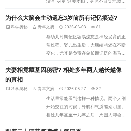
没有"决定"过要闭眼，身体不自觉地就做
同，但是看到的真相，却达成了跨越千年
出了这个反应。 为什么会这样？又不是
的共鸣，这简直太神奇了。那我们今天就
为什么大脑会主动遗忘3岁前所有记忆痕迹?
怕看到对方近在咫尺的脸。好吧，也许贴
来看看，佛教中所讲的“须弥山”，到底对
着一张大脸确实有点吓人。 为什么接吻
科学奥秘
青年文摘
2026-06-03
81
应宇宙中的什么？我们看到的和看不到的
时会不自觉地闭上眼睛？ 其实真正的原
婴幼儿时期记忆容易遗忘是神经发育的正
世界，或许在这一刻全部明…
因，还要从大脑说起。 大脑是…
常过程。婴儿出生后，大脑结构还在不断
变化，尤其是负责存储长期记忆的海马体
发育并不完整。海马体从出生开始逐步长
夫妻相竟藏基因秘密? 相处多年两人越长越像
成，到三四岁时才接近成熟状态。这意味
着新生儿和幼儿阶段的经历很难被固定下
的真相
来，难以成为日后的回忆基础。正是因为
科学奥秘
青年文摘
2026-05-27
82
这个原因，早期的生活点滴常常像过眼云
生活里常能看到这样一种情况。两个人刚
烟一样迅速消散。 为什么大脑会主动遗
开始交往的时候，外貌和气质差别明显。
忘3岁前所有记忆痕迹？…
相处几年甚至十几年之后，周围人却会注
意到，他们的外形和神态越来越接近，仿