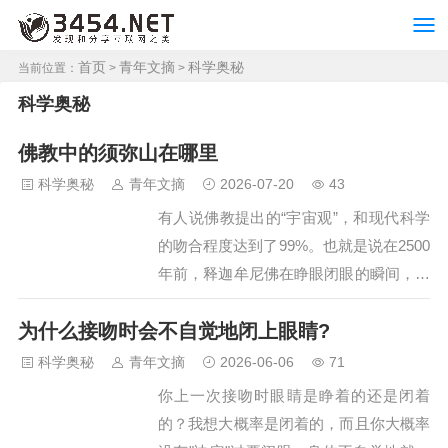
首页
青年文摘
科学奥秘
当前位置：
>
>
科学奥秘
佛教中的须弥山在哪里
科学奥秘
青年文摘
2026-07-20
43
有人说佛教提出的“宇宙观”，和现代科学
的吻合程度达到了99%。也就是说在2500
年前，释迦牟尼佛在睁眼闭眼的瞬间，就
看到了人类历经几千年研究的结论。现代
为什么接吻时会不自觉地闭上眼睛?
天文科学家发现，在一定的范围之内，银
河系中有十亿颗恒星；而在佛经中早有记
科学奥秘
青年文摘
2026-06-06
71
载，一个娑婆世界由十亿个小世界组成。
你上一次接吻时眼睛是睁着的还是闭着
科学家靠着科学仪器向外探索宇宙，佛陀
的？我想大概率是闭着的，而且你大概率
靠觉知向内洞见宇宙，虽然二者路径不