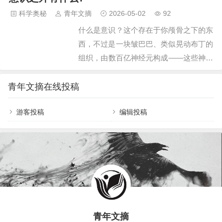
学家们说，大脑就像一台电脑，关机了，
家、植物生物学家和小说家，试图从多个
科学奥秘
青年文摘
2026-05-02
92
啥程序也跑不了。意识没了依托，自然也
角度理解意识的本质。他的新著作《世界
什么是意识？这个存在于你颅骨之下的东
就没了。有人不信这个邪，觉得…
显现》刚刚出版，再次点燃了这个古老问
西，不过是一块皱巴巴、类似晃动布丁的
题的新火焰。但当波伦最终完成这段探索
组织，由数百亿神经元构成——这些神经
之旅时，他得出了一个谦逊的结论：意识
元持续不断地发送与接收信号，我们的意
仍然是最深不可测的谜团。也许只有在死
识、自我、感知与情感，乃至所谓的“灵
青年文摘在线投稿
亡到来之时，我们才可能真正理解它。这
魂”，都源于此？有人认为，我们的思想
不是波伦第一次探索意识的领域。他因撰
游客投稿
编辑投稿
本质上就是大脑的产物，最终一切都只是
写《食物地理志》和…
物质而已，因此我们自身也不过是物质的
集合。这正是物理主义的核心观点：一切
现象都基于物理基础，原则上无需借助任
何非物理的实体或过程，就足以解释人的
意识与心灵。毕竟人脑活动本质是物理现
象，神经元的活动不过是物质发生电化学
反应的物理过程，因此人类完全有可…
青年文摘