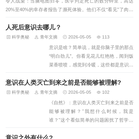
令人战栗：当脑电图归零，医学判定死亡的数分钟里，高达
绝大多数人在面对高度落差时，其身体平
20%至40%的幸存者报告了濒死体验。他们不仅“看见”了肉体
衡和姿势都会出现可测量的变化。 神经
之外的世界，甚至精准复述了医生在“死亡时间”内的对话！这
科学的视角认为，这种感觉并不“非理
人死后意识去哪儿？
彻底颠覆了教科书，将终极问题推向风口浪尖：生命的本质，
性”，而是人体平衡系统一次精妙的自动
究竟是这具会腐烂的皮囊，还是某种不灭的灵魂？长期以来，
科学奥秘
青年文摘
2026-05-05
113
调节。当…
科学界将意识视为大脑的副产品，但无数确凿案例正在撕开这
意识是啥？简单说，就是你脑子里的那点
层铁幕。在AWARE研究中，一位名为帕姆·雷诺兹的患者经历
“明白劲儿”。你看见花儿红艳艳，闻到饭
了“深低温停循环”，她的血液被抽干，脑电波完全消失。然
菜香喷喷，感觉到冷暖，这些都是意识在
而…
起作用。它是大脑忙活的结果，靠着眼
意识在人类灭亡到来之前是否能够被理解?
睛、耳朵这些“零件”收集外面的信息，再
由脑子加工成你能懂的感觉。人死后意识
科学奥秘
青年文摘
2026-05-05
102
去哪儿？科学说没影儿，70%人却信有归
《自然》：意识在人类灭亡到来之前是否
宿人活着的时候，意识忙得不亦乐乎。眼
能够被理解？"我想什么时候，我是
睛看，耳朵听，脑子想，随时随地都在处
谁？"这个看似简单的问题困扰了哲学家
理信息。可一旦人走了，大脑停工，眼睛
和科学家数千年。最近，记者迈克尔·波
不看，耳朵不听，这意识还能存在吗？科
意识之外有什么?
伦用五年时间采访了神经科学家、哲学