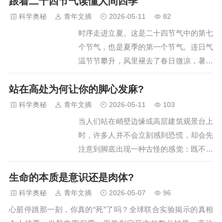
跟着二十四节气读懂人间四季
佛天生就是一家人。 夫妻相竟藏基因秘
密？相处多年两人越长越像的真相 这种
科学奥秘
青年文摘
2026-05-11
82
变化让不少人感到好奇。过去大家觉得这
时序走进立夏。这是二十四节气中的第七
是因为日常习惯接近，表情习惯相似，时
个节气，也是夏季的第一个节气。连日气
间久了气质自然融合。现在来看，背后还
温节节攀升，风里褪去了春日微凉，暑意
有更深层的科…
悄然漫开，让人真切嗅到了夏天的气息。
站在高处为何让你的脚心发麻?
循着光阴的脚步，二十四节气流转有序，
早已凝练为朗朗上口的节令歌谣： 春雨
科学奥秘
青年文摘
2026-05-11
103
惊春清谷天，夏满芒夏暑相连。秋处露秋
当人们站在峭壁边缘或高层建筑观景台上
寒霜降，冬雪雪冬小大寒。 这首从小背
时，许多人并不会立刻感到恐慌，却会先
到大的节气顺口溜，简直是中国人刻进
注意到脚底出现一种古怪的感觉：既不是
DNA里的专属口诀，传唱千年不衰。二十
麻木，也不是刺痛，更像是一种被突然放
四节气，是咱们老祖宗顶级大自然攻略、
生命的本质是意识还是肉体?
大的“存在感”，仿佛脚心在轻微“嗡嗡作
超准四季天气预报、万能农耕生存手…
响”。长期以来，不少人以为这是自己的
科学奥秘
青年文摘
2026-05-07
96
怪癖，但研究显示，大约四分之一的人在
心脏停跳那一刻，你真的“死”了吗？全球联合实验揭示的真相
高处会感到明显不适，而在实验环境中，