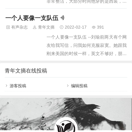
非常整洁，大部分时间他穿的是西装，还
是如何轻松影响他人”，英文名为The
要打上领带。 但他是中国一个农民，家
small big”。small是小的意思，big是大，
一个人要像一支队伍
里有十多亩地，一个小型的养猪场，每天
为什么把这俩词儿放一起呢？因为这本书
有干不完的活。在田里干活的时候，他当
有声杂志
青年文摘
2022-02-17
391
讲的是：怎么用最微小、甚至是完全零成
然不会穿西装，是一身军绿的棉布衣。别
一个人要像一支队伍 --刘瑜前两天有个网
本…
的农民干活累了，会坐在田埂上，点上
友给我写信，问我如何克服寂寞。她跟我
烟。而他坐在一张休闲凳上，慢慢地喝
刚来美国的时候一样，英文不够好，朋友
茶。那神态像是坐在茶馆里，在欣赏江南
少，一个人等着天亮，一个人等着天黑。
丝竹。 一个农民能这样优雅，显然已是
每天学校、家、图书馆、gym、几点一
青年文摘在线投稿
另类”了。有一年，市里来了一位大领
线”。我说我没什么好办法，因为我从来
导，在村里开座谈会，他也在场。领导就
游客投稿
编辑投稿
就没有克服过这个问题。这些年来我学会
一直看着这个穿西装、十分严谨的农民…
的，就是适应它。适应孤独，就像适应一
种残疾。快乐这件事，有很多不以主观意
志为转移”的因素。基因、经历、你恰好
碰上的人。但是充实，是可以自力更生
的。罗素说他生活的三大动力是对知识的