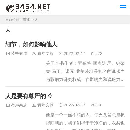
首页
当前位置：
> 人
人
细节，如何影响他人
读书有道
青年文摘
2022-02-17
372
关于本书作者：罗伯特·西奥迪尼、史蒂
夫·马丁、诺瓦·戈尔茨坦是知名的说服力
与影响力研究权威。在影响力和说服力领
域，罗伯特·西奥迪尼的著作《影响力》
人是要有尊严的
已被翻译成26种语言，在全球售出了200
万册，并被《财富》杂志评选的75本必读
有声杂志
青年文摘
2022-02-17
368
的最睿智的图书之一。他们共同写作畅销
他是一个一丝不苟的人。每天头发总是梳
书籍曾获得英国皇家学会奖。关于本书：
得顺顺的，胡子刮得干干净净的，衣裳也
今天要介绍的书，名叫《细节》，副标题