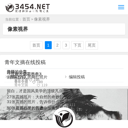
首页
像素视界
当前位置：
>
像素视界
首页
1
2
3
下页
尾页
青年文摘在线投稿
静静的欣赏
美丽的小鸟
一片叶一朵花一个人
《江南古韵彩墨画》
游客投稿
编辑投稿
刺痛42万人的网红照片
青年文摘
青年文摘
106
116
青年文摘
青年文摘
119
109
青年文摘
119
留白，才是国风美学的顶级凡尔赛
27张震撼照片：大自然的奇妙超乎想象
青年文摘
83
31张震撼的照片，告诉你什么是“城市地狱”
青年文摘
111
30张超震撼图片告诉你，大自然的力量究竟有多么厉害
50张震撼心灵的照片，探索深海的神秘与恐惧！
青年文摘
110
青年文摘
青年文摘
115
115