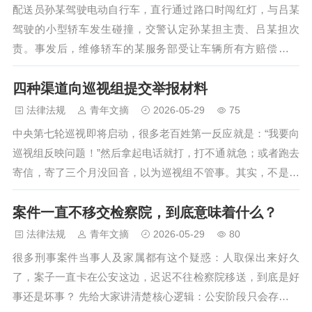
配送员孙某驾驶电动自行车，直行通过路口时闯红灯，与吕某
交账号状态改为“已恋爱”，但恋爱对象却并…
驾驶的小型轿车发生碰撞，交警认定孙某担主责、吕某担次
责。事发后，维修轿车的某服务部受让车辆所有方赔偿权益
后，起诉孙某、其任职公司及保险公司承担70%的责任，索赔
四种渠道向巡视组提交举报材料
7.5万余元。记者从中国裁判文书网获悉，江苏常州市中级人民
法院公布二审判决书。法院依据《道路交通安全法》及“优者危
法律法规
青年文摘
2026-05-29
75
险负担”原则，认定非机动车一方无需承担机动车车辆损失赔偿
中央第七轮巡视即将启动，很多老百姓第一反应就是：“我要向
责任，驳回了该服务部的全部诉求。一审法院认定：2025年7
巡视组反映问题！”然后拿起电话就打，打不通就急；或者跑去
月19日12时27分许，孙某驾驶电动自行车行驶至某路段，违…
寄信，寄了三个月没回音，以为巡视组不管事。其实，不是巡
视组不管，是你选错了渠道。肖律师办案近十年，见过太多人
案件一直不移交检察院，到底意味着什么？
因为“不会反映”而错失良机。今天，我把向巡视组反映问题的
四种官方渠道拆开了、揉碎了讲给你听，每个渠道适合什么情
法律法规
青年文摘
2026-05-29
80
况、怎么操作，让你一次选对，少走三个月弯路。一、先搞清
很多刑事案件当事人及家属都有这个疑惑：人取保出来好久
楚：巡视组到底管什么？不管什么？向巡视组反映问题之前，
了，案子一直卡在公安这边，迟迟不往检察院移送，到底是好
必须先划清边界。巡视组受理的是被巡视单位领导干部的违纪
事还是坏事？ 先给大家讲清楚核心逻辑：公安阶段只会存在两
违法问题…