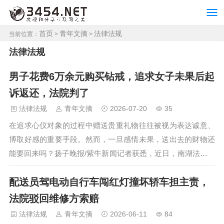
首页
青年文摘
法律法规
当前位置：
>
>
法律法规
男子花费6万余元购买钻戒，追求女子未果后起
诉返还，法院判了
法律法规
青年文摘
2026-07-20
35
在追求心仪对象的过程中赠送贵重礼物往往被视为表达诚意、
博取好感的重要手段。然而，一旦感情未果，送出去的财物还
能要回来吗？扬子晚报/紫牛新闻记者获悉，近日，南湖法院审
结了这样一起赠与合同纠纷案件。 2024年初，从事自媒体行业
配送员驾电动自行车闯红灯撞坏轿车担主责，
的小王与女孩小美在网络上相识。小王对小美颇生好感，为了
追求对方并“维系恋爱关系”，在酒店共同居住数日后，小王不
法院驳回维修方索赔
惜斥资七万余元，购买了价值六万余元的钻戒和价值近五千元
法律法规
青年文摘
2026-06-11
84
的香奈儿耳环赠予小美。然而，小美收下这份厚礼后，虽将社