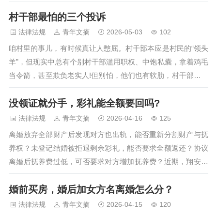
次（1.提请是否批准逮捕？2.侦查结束准备移送正式交由检进
村干部最怕的三个投诉
行审查起诉）把案件送往检察院送的定义两个“移送”定义完全
不一样。 一、第一次移送：拘留30天内向检察院提请批捕（适
法律法规
青年文摘
2026-05-03
102
用于被拘留在看守所的人，如果一开始就取保候审了不用看这
咱村里的事儿，有时候真让人憋屈。村干部本应是村民的“领头
条，也不适用这条） 刑事拘留最长30天，到期公安只有两个选
羊”，但现实中总有个别村干部滥用职权、中饱私囊，拿着鸡毛
择： 1. 移送检察院批捕 → 继…
当令箭，甚至欺负老实人!但别怕，他们也有软肋，村干部最怕
三个投诉!今天就给大家掰扯清楚，村民怎么投诉最管用，要注
没领证就分手，彩礼能全额要回吗?
意啥。 一、村干部最怕的三大投诉1、财务问题，一告一个准
儿 村里的钱去哪儿了?怎么花的?这是大伙最关心的事儿。村干
法律法规
青年文摘
2026-04-16
125
部最怕的，就是查他们的账!这些账本子要是含糊不清，村干部
离婚放弃全部财产后发现对方也出轨，能否重新分割财产与抚
最怕被捅上去。一旦有村民拿着证据去反映村务不公开、财务
养权？未登记结婚被拒退剩余彩礼，能否要求全额返还？协议
有猫腻，上面一查一个准。投诉要点： 1. 抓证…
离婚后抚养费过低，可否要求对方增加抚养费？近期，翔安区
的村（居）法律顾问们接到多起与婚姻家事有关的咨询。面对
婚前买房，婚后加女方名离婚怎么分？
居民的这些烦心事，村（居）法律顾问逐一答疑解惑，为大家
理清维权思路。离婚后才知对方也出轨，财产还能重新分吗？
法律法规
青年文摘
2026-04-15
120
近日，翔安区马巷街道居民刘先生咨询说，他因自身婚内出轨