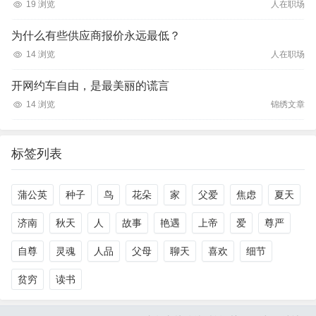
19 浏览
人在职场
为什么有些供应商报价永远最低？
14 浏览
人在职场
开网约车自由，是最美丽的谎言
14 浏览
锦绣文章
标签列表
蒲公英
种子
鸟
花朵
家
父爱
焦虑
夏天
济南
秋天
人
故事
艳遇
上帝
爱
尊严
自尊
灵魂
人品
父母
聊天
喜欢
细节
贫穷
读书