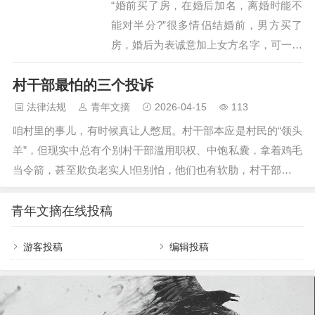
“婚前买了房，在婚后加名，离婚时能不
被发现，在离婚协议中自愿放弃全部财产及子女抚养权。事
能对半分?”很多情侣结婚前，男方买了
后，他发现前妻亦存在出轨行为，便自行收集到对方开房同住
房，婚后为表诚意加上女方名字，可一旦
相关记录，希望重…
走到离婚，这房子到底怎么分?今天我就
村干部最怕的三个投诉
把这事掰开揉碎讲清楚，全是干货，看完
不踩坑! 一、先搞懂：什么是夫妻共同财
法律法规
青年文摘
2026-04-15
113
产? 先搞清楚这个基础概念。根据《民法
咱村里的事儿，有时候真让人憋屈。村干部本应是村民的“领头
典》第1062条，夫妻在婚姻关系存续期间
羊”，但现实中总有个别村干部滥用职权、中饱私囊，拿着鸡毛
所得的工资奖金、生产经营投资收益、知
当令箭，甚至欺负老实人!但别怕，他们也有软肋，村干部最怕
识产权收益、继承或受赠的财产(遗嘱或
三个投诉!今天就给大家掰扯清楚，村民怎么投诉最管用，要注
赠与合同确定只归一方的除外)，以及其
意啥。 一、村干部最怕的三大投诉1、财务问题，一告一个准
青年文摘在线投稿
他应当归共同所有的财产，都属于夫妻共
儿 村里的钱去哪儿了?怎么花的?这是大伙最关心的事儿。村干
同财产。 也就是说，夫妻共同财产，就
游客投稿
编辑投稿
部最怕的，就是查他们的账!这些账本子要是含糊不清，村干部
是婚后俩人一起挣、…
最怕被捅上去。一旦有村民拿着证据去反映村务不公开、财务
有猫腻，上面一查一个准。投诉要点： 1. 抓证…