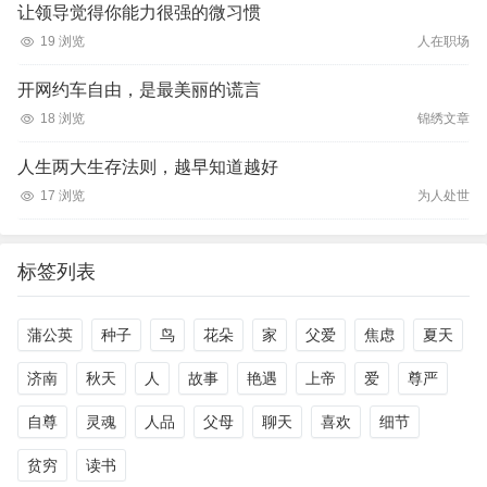
让领导觉得你能力很强的微习惯
19 浏览
人在职场
开网约车自由，是最美丽的谎言
18 浏览
锦绣文章
人生两大生存法则，越早知道越好
17 浏览
为人处世
标签列表
蒲公英
种子
鸟
花朵
家
父爱
焦虑
夏天
济南
秋天
人
故事
艳遇
上帝
爱
尊严
自尊
灵魂
人品
父母
聊天
喜欢
细节
贫穷
读书