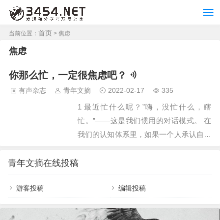
首页
当前位置：
> 焦虑
焦虑
你那么忙，一定很焦虑吧？
有声杂志
青年文摘
2022-02-17
335
1 最近忙什么呢？”嗨，没忙什么，瞎
忙。”——这是我们惯用的对话模式。 在
我们的认知体系里，如果一个人承认自己
闲”，那好像是一件挺不好意思的事——
你怎么可以闲呢？你得忙起来啊，忙起来
青年文摘在线投稿
才能赚到钱，才能把事情做好，才能把家
游客投稿
编辑投稿
庭打理好，才能巴拉巴拉一大堆，总之，
每时每刻，我们都要用忙来武装自己。
说穿了，好多时候，是伪装罢了。许多人