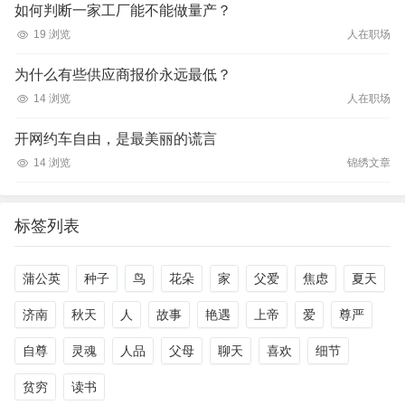
如何判断一家工厂能不能做量产？
19 浏览
人在职场
为什么有些供应商报价永远最低？
14 浏览
人在职场
开网约车自由，是最美丽的谎言
14 浏览
锦绣文章
标签列表
蒲公英
种子
鸟
花朵
家
父爱
焦虑
夏天
济南
秋天
人
故事
艳遇
上帝
爱
尊严
自尊
灵魂
人品
父母
聊天
喜欢
细节
贫穷
读书