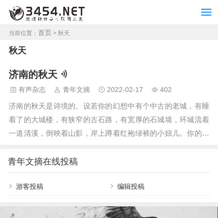
首页
当前位置：
> 秋天
秋天
济南的秋天
有声杂志
青年文摘
2022-02-17
402
济南的秋天是诗境的。设若你的幻想中有个中古的老城，有睡
着了的大城楼，有狭窄的古石路，有宽厚的石城墙，环城流着
一道清溪，倒映着山影，岸上蹲着红袍绿裤的小妞儿。你的幻
想中要是这么个境界，那便是个济南。设若你幻想不出-许多人
是不会幻想的——请到济南来看看吧。请你在秋天来。那城，
青年文摘在线投稿
那河，那古路，那山影，是终年给你预备着的。可是，加上济
游客投稿
编辑投稿
南的秋色，济南由古朴的画境转入静美的诗境中了。这个诗意
秋光秋色是济南独有的。上帝把夏天的艺术赐给瑞士，把春天
的赐给西湖，秋和冬的全赐给了济南。秋和冬是不好分开的，