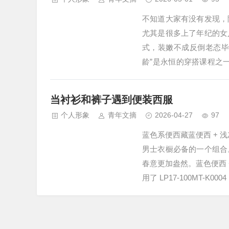
不知道大家有没有发现，
尤其是很多上了年纪的女
式，装嫩不成反倒老态毕
龄”是永恒的穿搭课程之一
自己年龄气质的穿搭，那
完他们的穿衣打扮后，真
当衬衫和裤子遇到便装西服
男人，穿衣…
个人形象
青年文摘
2026-04-27
97
蓝色系便西藏蓝便西 + 
男士衣橱必备的一个组合
春意更加盎然。蓝色便西 
用了 LP17-100MT
一种小变化。条纹衬衫换
合。换一件印花便西，得