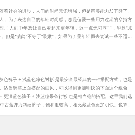
随着社会的进步，人们的时尚意识增强，但是审美能力却下降了。
人，为了表达自己的年轻时尚感，总是偏爱一些用力过猛的穿搭方
现！人到中年想让自己看起来更年轻，这一点无可厚非，毕竟“减
。但是“减龄”不等于“装嫩”，如果为了显年轻而去尝试一些不适合
就纯属画蛇添足。其实生活中不乏一些“努力装嫩”的中年男人，看
的辣眼睛还很下头，快看看你有没有中招？一、“努力装嫩”的中年
浅灰色裤子 + 浅蓝色净色衬衫 是最安全最经典的一种搭配方式，也是
。适当调整上面搭配的画风，可以得到更加明快的下面这个组合。
+ 更深蓝色裤子 + 浅蓝糖果条衬衫 也是相当稳的搭配。这里我们选
-K0004 中古蓝弹力斜纹裤子，饱和度较高，相比藏蓝色更加明快。也算是
成格纹衬衫，用羊毛衫提亮，得到一个更加休闲更加明快的搭配组
到更浪的一个组合。&…