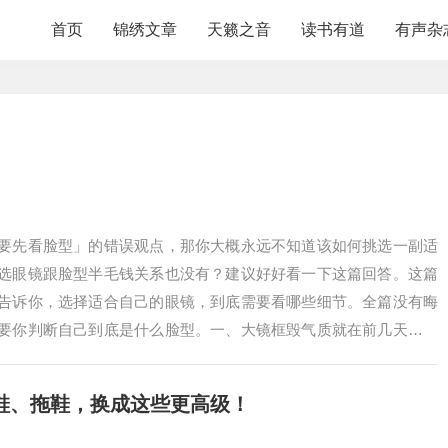
首页
锦绣文章
天籁之音
读书有道
有声杂
要先看脸型」的错误观点，那你大概永远不知道该如何挑选一副适
选眼镜跟脸型半毛钱关系也没有？建议好好看一下这篇回答。这篇
告诉你，选择适合自己的眼镜，到底需要看哪些细节。全篇没有晦
要你判断自己到底是什么脸型。一、大镜框毁气质就在前几天，一
信，说打算去配一副新眼镜，然后问我有什么需要注意的。之前我
说过很多次：不要选大镜框的眼镜。首先就是，大镜框根本不会显
鞋、拖鞋，换成这些更高级！