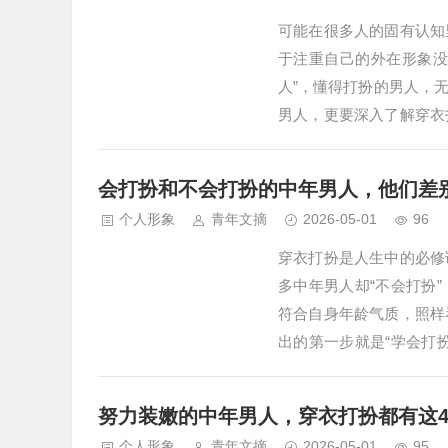
可能在很多人的固有认知
于注重自己的外在形象没
人”，懂得打扮的男人，
男人，更要深入了解穿衣
穿得简约干净且得体。但
给人一种这样的感觉：明
会打扮和不会打扮的中年男人，他们差
人穿衣打扮要懂得…
个人形象
青年文摘
2026-05-01
96
穿衣打扮是人生中的必修
多中年男人却“不会打扮
符合自身年龄气质，照样
出的第一步就是“学会打
一个人的“社交名片”。那
品位的男人呢？接下来，
努力装嫩的中年男人，穿衣打扮都有这
打扮…
个人形象
青年文摘
2026-05-01
95