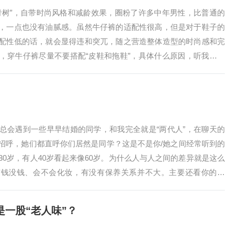
青树”，自带时尚风格和减龄效果，圈粉了许多中年男性，比普通的
，一点也没有油腻感。虽然牛仔裤的适配性很高，但是对于鞋子的
配性低的话，就会显得违和突兀，随之营造整体造型的时尚感和完
，穿牛仔裤尽量不要搭配“皮鞋和拖鞋”，具体什么原因，听我细细
些鞋子，今天的内容一一为大家解答~一、中年男人穿牛仔裤时，
”（1）牛仔裤+皮鞋，适配度低、油腻土气从单品风格属性上来看，
总会遇到一些早早结婚的同学，和我完全就是“两代人”，在聊天的
招呼，她们都直呼你们居然是同学？这是不是你/她之间经常听到的
30岁，有人40岁看起来像60岁。为什么人与人之间的差异就是这么
有钱没钱、会不会化妆，有没有保养关系并不大。主要还看你的穿
这才是你和同龄人差距的真实存在。以下这位时尚博主，和我们普
别精致的妆容，但是利用不同的3件单品，这前后反差却不得不让人
一股“老人味”？