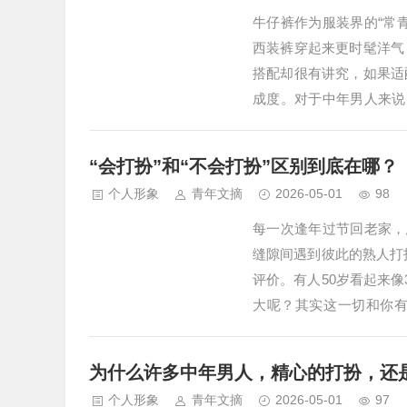
牛仔裤作为服装界的“常
西装裤穿起来更时髦洋气
搭配却很有讲究，如果适
成度。对于中年男人来说
道来，牛仔裤又该搭配哪
尽量不要配“皮鞋、拖鞋
“会打扮”和“不会打扮”区别到底在哪？
牛仔裤偏时尚…
个人形象
青年文摘
2026-05-01
98
每一次逢年过节回老家，
缝隙间遇到彼此的熟人打
评价。有人50岁看起来像
大呢？其实这一切和你
搭，与年龄、身材和解，
通人一般无二，也没有特
为什么许多中年男人，精心的打扮，还是
佩服。一…
个人形象
青年文摘
2026-05-01
97