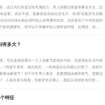
里，还认为打扮是女性专属权力，男人则要以家庭和事业为主，过
啥必要。其实不然，形象就是你的社交名片，所谓“先敬罗衣后敬
无论在任何场合都会得到别人的尊重和欣赏。尤其是到了中年阶段的
打扮的重要性，你可以不用像年轻人那样追时髦、赶潮流，但是得
是穿衣打扮是一门很深的学问，如果没有学习到其时尚精髓，就会
明精心打扮了，却还是一股“老人味”，依旧油腻土气！因此中年男
别有多大？
课，可以直观地看出一个人形象气质的好与坏。但是现实生活中很
”，一种是不讲究、放任老态；一种则是自以为精心打扮了，实际不
看着油腻老气！对于中年男人来说，想要摆脱油腻和老气，需要迈
扮”。人靠衣装马靠鞍，先敬罗衣后敬人，都足以说明穿衣打扮就是
么“会打扮”和“不会打扮”的中年男人，差别有多大？如何成为一个有
就和大家一起聊聊中年男人的时尚进阶法则。一、“会打扮”和“不会
4个特征