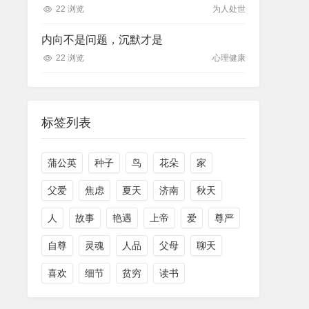
22 浏览
为人处世
内向不是问题，沉默才是
22 浏览
心理健康
标签列表
蒲公英
种子
鸟
花朵
家
父爱
焦虑
夏天
济南
秋天
人
故事
艳遇
上帝
爱
尊严
自尊
灵魂
人品
父母
聊天
喜欢
细节
贫穷
读书