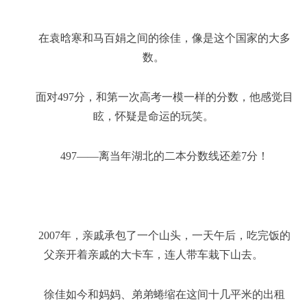
在袁晗寒和马百娟之间的徐佳，像是这个国家的大多
数。
面对497分，和第一次高考一模一样的分数，他感觉目
眩，怀疑是命运的玩笑。
497——离当年湖北的二本分数线还差7分！
2007年，亲戚承包了一个山头，一天午后，吃完饭的
父亲开着亲戚的大卡车，连人带车栽下山去。
徐佳如今和妈妈、弟弟蜷缩在这间十几平米的出租