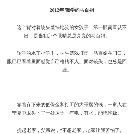
2012年 辍学的马百娟
这个背对着镜头羞怯地笑的女孩子，第一眼简直认不
出，是当初那个眼睛总是亮亮的马百娟。
转学的水车小学里，学生嬉戏打闹，马百娟在门口，
眼巴巴看着里面感觉自己格格不入。面对镜头，也总是回
避。
靠着存下来的低保金和打工的大哥攒的钱，一家人在
宁夏中卫买下了一处房子，有电，有水，能吃饱饭。
提起老家，父亲说，“不想老家，老家让我苦怕了。”