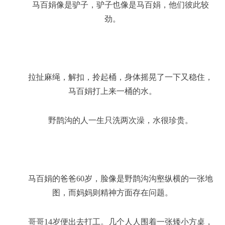
马百娟像是驴子，驴子也像是马百娟，他们彼此较
劲。
拉扯麻绳，解扣，拎起桶，身体摇晃了一下又稳住，
马百娟打上来一桶的水。
野鹊沟的人一生只洗两次澡，水很珍贵。
马百娟的爸爸60岁，脸像是野鹊沟沟壑纵横的一张地
图，而妈妈则精神方面存在问题。
哥哥14岁便出去打工。几个人人围着一张矮小方桌，