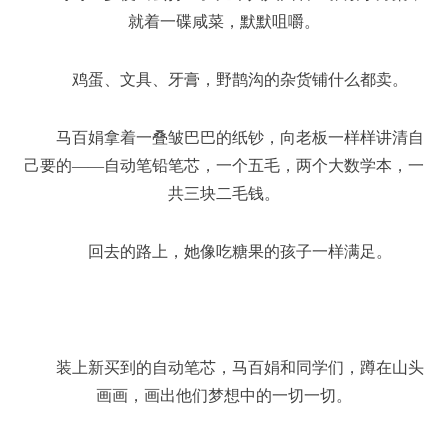
就着一碟咸菜，默默咀嚼。
鸡蛋、文具、牙膏，野鹊沟的杂货铺什么都卖。
马百娟拿着一叠皱巴巴的纸钞，向老板一样样讲清自
己要的——自动笔铅笔芯，一个五毛，两个大数学本，一
共三块二毛钱。
回去的路上，她像吃糖果的孩子一样满足。
装上新买到的自动笔芯，马百娟和同学们，蹲在山头
画画，画出他们梦想中的一切一切。