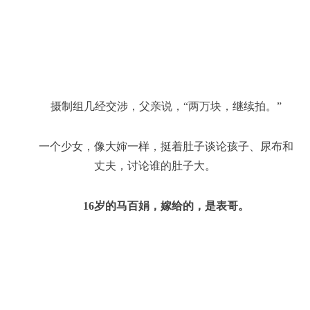
摄制组几经交涉，父亲说，“两万块，继续拍。”
一个少女，像大婶一样，挺着肚子谈论孩子、尿布和
丈夫，讨论谁的肚子大。
16岁的马百娟，嫁给的，是表哥。