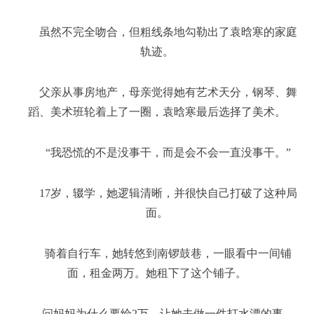
虽然不完全吻合，但粗线条地勾勒出了袁晗寒的家庭
轨迹。
父亲从事房地产，母亲觉得她有艺术天分，钢琴、舞
蹈、美术班轮着上了一圈，袁晗寒最后选择了美术。
“我恐慌的不是没事干，而是会不会一直没事干。”
17岁，辍学，她逻辑清晰，并很快自己打破了这种局
面。
骑着自行车，她转悠到南锣鼓巷，一眼看中一间铺
面，租金两万。她租下了这个铺子。
问妈妈为什么要给2万，让她去做一件打水漂的事，