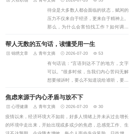
人在职场
青年文摘
2026-07-20
35
三句重复的台词，为感情悄然画上句点。
问题本身已悄然错位——不是工具不够先进，而是企业从一开
待业是大多数人都会面临的状态，赋闲的
正如作家廖…
始就没想明白： 自己要的究竟是“事效”（Process Efficienc…
压力不仅来自于经济，更来自于精神上。
那么，为什么会害怕找工作？如何调整
“不敢找工作”的心态？ 根据蜜桔求职的经
帮人无数的五句话，读懂受用一生
验，简单分析一下： 害怕过程 不少人对
找工作充满恐惧的背后是对求职过程的胆
锦绣文章
青年文摘
2026-07-20
53
怯，有些人是害怕面试，不敢和别人进行
有句话说：“言语到达不了的地方，文字
交流，甚至面试成功入职后与同事之间的
可以。”很多时候，当我们内心苦闷无解
沟通也会存在障碍。 首先，不要有压
想要倾诉时，要么不知道说给谁听，要么
力，没有哪个人天生就会面试、会工作。
觉得说出来显得矫情。只好把到嘴边的话
允许自己害怕，接受自己的恐惧情绪。我
焦虑来源于内心矛盾与放不下
收回来，独自一个人默默消化。幸而有一
们应当接受自己，在一次次的克服…
些文字，能够抵达心灵深处，犹如一剂良
心理健康
青年文摘
2026-07-20
30
药，温暖我们，治愈我们。下面5句话，
疫情以来，经济环境大不如前，好多人情绪上并未从过去增长
当你感到困惑难解时，不妨拿出来读一
的环境中走出来，开始出现或多或少的焦虑，总感觉工作、生
读，从中汲取力量和勇气。所有人的看法
活不达预期。企业降本增效，每个人面临失业风险，日益增加