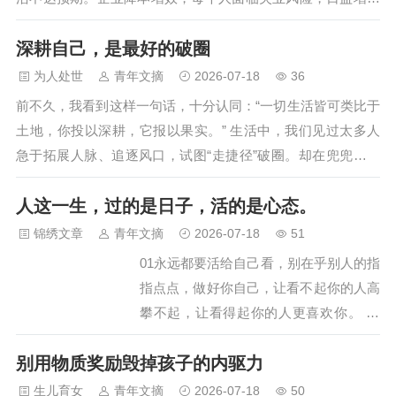
和评价都是暂时的，只有自己的经历和成
的生活成本，容易引发内心的落差。 我认识的一个小伙，前几
绩是伴随一生的。几乎所有的担忧和畏
深耕自己，是最好的破圈
天被辞退，临走前我们聊了一会，小伙整体压力不小，小孩在
惧，都是来源于自己的想象，只有你真的
私立上幼儿园，有一套在还贷的房子，每个月固定支出2-3万，
为人处世
青年文摘
2026-07-18
36
去做了，才会发现有多快乐。很多时候，
被辞退的当天看到小伙的惊慌，年龄超过35岁投出的简历如石
前不久，我看到这样一句话，十分认同：“一切生活皆可类比于
当我们想做一些新的尝试时，总会顾虑
沉大海，小伙满是焦虑，对未来没有信心。 在我们所处的工作
土地，你投以深耕，它报以果实。” 生活中，我们见过太多人
重…
体系中，现实的收益和内…
急于拓展人脉、追逐风口，试图“走捷径”破圈。却在兜兜转转
中发现，不遗余力地深耕自己，才是投资回报率最高的事。 我
人这一生，过的是日子，活的是心态。
们将自己活成一束光，自然会吸引同频的贵人；我们在自己的
领域扎下深根，世界自然会敞开新的大门。 专业是基石 看过
锦绣文章
青年文摘
2026-07-18
51
一句话：“想要找到水源，与其凿许多浅井，不如集中时间和精
01永远都要活给自己看，别在乎别人的指
力去凿一口深井。”…
指点点，做好你自己，让看不起你的人高
攀不起，让看得起你的人更喜欢你。 02
人总要沉下心来，过一段宁静而自省的日
别用物质奖励毁掉孩子的内驱力
子，整理自己，沉淀再沉淀，然后成为一
个温柔而强大的人。人这一生，过的是日
生儿育女
青年文摘
2026-07-18
50