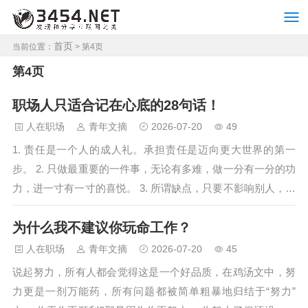
首页
当前位置：
> 第4页
第4页
职场人只适合记在心底的28句话！
人在职场
青年文摘
2026-07-20
49
1. 责任是一个人的成人礼。承担责任是迈向更大世界的第一
步。 2. 只做最重要的一件事，无论有多难，做一分有一分的功
力，进一寸有一寸的喜悦。 3. 所谓缺点，只要不影响别人，也
不影响自己长处的发挥，就不叫缺点，而叫特点。 4. 在自己优
为什么我不建议你玩命工作？
势的领域疯狂生长，直到突破阈值，实现指数暴增。 5. 海以其
善下而成百谷之王，人常因谦卑可以多助远祸。 6. 工作挣钱是
人在职场
青年文摘
2026-07-20
45
向宇宙回馈之道，无需神圣化，也无需鄙视，吃饭做工，…
说起努力，所有人都会觉得这是一个好品质，在鸡汤文中，努
力更是一剂万能药，所有问题都被简单粗暴地归结于“努力”