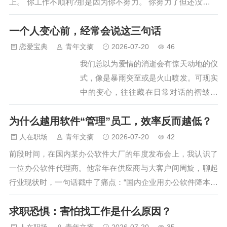
上。 你工作不顺利?那是因为你不努力。 你努力了但还没有加
薪?那是因为你不够努力。 似乎只要努力努力再努力，人生就
一个人变心前，经常会说这三句话
可以走向巅峰了。 然而,事实并非如此。 阮言无疑是一枚上进
青年，从踏入职场的第一天起，他就暗暗发誓，五年后一定要
恋爱宝典
青年文摘
2026-07-20
46
在公司做到管理岗位，能带一个团队，收入至少翻三番。 七年
我们总以为爱情的消逝会有惊天动地的仪
过…
式，像是暴雨突至或是火山喷发。可现实
中的变心，往往藏在日常对话的褶皱里
——那些曾经温柔回应的人，开始用三句
为什么越用软件“管理”员工，效率反而越低？
重复的台词，为感情悄然画上句点。正如
作家廖一梅所说："人这一生，遇到爱不
人在职场
青年文摘
2026-07-20
42
稀奇，稀奇的是遇到理解。"当理解变成
前段时间，在国内某办公软件大厂的年度发布会上，我认识了
敷衍，温柔沦为不耐烦，便是感情褪色的
一位办公软件代理商。他常年在供应商与大客户间周旋，聊起
征兆。我们总以为爱情的消逝会有惊天动
行业现状时，一句话戳中了痛点：“国内企业用办公软件降本增
地的仪式，像是暴雨突至或是火山喷发。
效，往往连‘人效’和‘事效’都没分清。” 这个话题不算新鲜，甚至
可现实中的变心，往往藏在日常对话的褶
求职恐惧：害怕找工作是什么原因？
有些老套，却始终值得深究。如今不少企业斥资采购办公软
皱里——那些曾经温柔回应的人，开始用
件，最后却陷入“上了工具、没见效果”的窘境；更关键的是，