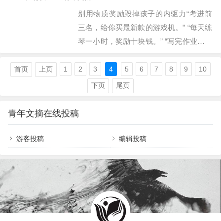
子，活的是心态。03当你看过世界，见过
别用物质奖励毁掉孩子的内驱力“考进前
众生，才发现，你要见的世面，是自己内
三名，给你买最新款的游戏机。” “每天练
心的勇敢和自信。04幸福就两件事：身体
琴一小时，奖励十块钱。” “写完作业就能
别垮，孩子别歪，其他都是虚的。05时间
看半小时动画片。”这些话听起来是不是
会带走一切，也会治愈一切，最无情的就
特别耳熟？很多家长把物质奖励当作教育
首页
上页
1
2
3
4
5
6
7
8
9
10
是时间，最温柔的也是时间。人这一生，
孩子的“万能钥匙”，以为用钱和礼物就能
下页
尾页
过的是日子，活的是心态。06当一个人尝
换取孩子的努力。但请记住一句话：你用
尽了，社会…
什么诱惑孩子，孩子就会为什么而学。当
青年文摘在线投稿
你开始用物质奖励学习，孩子学到的第一
件事就是——学习是一件需要额外付费才
游客投稿
编辑投稿
愿意做的苦差事。别用物质奖励毁掉孩子
的内驱力我见过最扎心的一个案例，是一
个初二男孩。他从小在“考好了就奖励”的
模式下长大，从最初的…