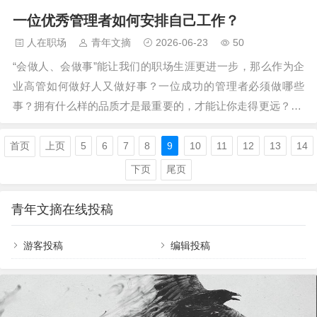
现很多的家长和学校，都是禁止孩子玩手
一位优秀管理者如何安排自己工作？
喜庆，纷纷抢着做抱娃“第一人”。孩子出
机的。不过，真正能够让孩子完全不接触
生“第一抱”有讲究，这3类人关系再好，
人在职场
青年文摘
2026-06-23
50
手机的却并不多，而孟浩的妈妈恰好是这
也得避嫌虽然“第一抱”是爱的传递，但并
“会做人、会做事”能让我们的职场生涯更进一步，那么作为企
种“坚毅”的家长。孟浩妈妈…
不是所有人都适合抱宝宝，这3类人关系
业高管如何做好人又做好事？一位成功的管理者必须做哪些
再好，也得避嫌1、经常抽烟的人经常抽
事？拥有什么样的品质才是最重要的，才能让你走得更远？ 每
烟的人，身上会残留大量的尼古丁、重金
天必须做的 1. 总结自己每一天的任务完成情况。 2. 考虑明天
属等有害物质，有很大的概率会通过皮肤
应该做的主要工作。 3. 了解至少一个部门销售拓展情况或进行
首页
上页
5
6
7
8
9
10
11
12
13
14
接触、衣物残留等传递给宝宝，不利于生
相应指导。 4. 考虑一个公司的不足之处，并想出准备改善的方
下页
尾页
长发育。而且新生儿抵抗力差，呼吸系统
法与步骤。 5. 了解至少一个部门销售拓展情…
尚未发育完全，频繁接触有…
青年文摘在线投稿
游客投稿
编辑投稿