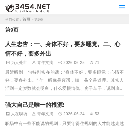
首页
当前位置：
> 第9页
第9页
人生忠告：一、身体不好，要多睡觉。二、心
情不好，要多外出
为人处世
青年文摘
2026-06-25
71
最近听到一句特别实在的话：“身体不好，要多睡觉；心情不
好，要多外出。” 乍一听像是废话，细一品全是道理。其实人
活到一定岁数就会明白，什么爱恨情仇、房子车子，说到底都
比不上这两样东西：一个健康的身体，和一颗平和的心。 今
强大自己是唯一的根源!
天，想跟你分享几则关于生活的“忠告”。它们不是什么惊天动
地的大道理，却是让我们活得更加通透的良方。 1、关于生
人在职场
青年文摘
2026-06-24
53
活：你变好了，一切就都顺了 我们常常向外寻找出路，却忘了
职场中有一些不能说的规则，只要守得住规则的人才能越走越
向内修炼自身。当你觉得生活哪哪都不对劲的时候…