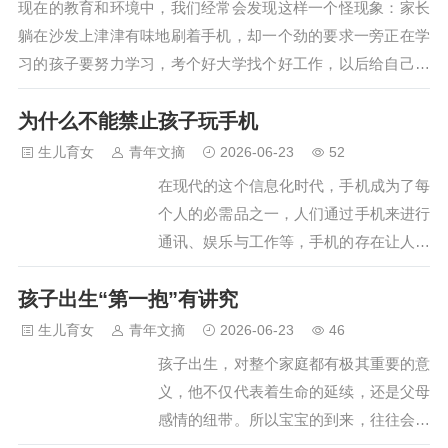
现在的教育和环境中，我们经常会发现这样一个怪现象：家长
家长都搞错了胎发的科学解释揭秘胎发：
躺在沙发上津津有味地刷着手机，却一个劲的要求一旁正在学
不仅仅是头发在探索给宝宝剃胎发的最佳
习的孩子要努力学习，考个好大学找个好工作，以后给自己争
时间之前，我们必须先了解胎发的本质及
光。 这种望女成凤，望子成龙的家长不在少数，他们通常自己
其形成原因。胎发，或医学上称为“胎
为什么不能禁止孩子玩手机
觉得自己到了这个年纪就已经心态摆平了，但是孩子未来还
毛”，是宝宝在母体内发育过程中形成的
长，所以他们会格外严厉要求孩子。 但这些家长们不知道有没
生儿育女
青年文摘
2026-06-23
52
细软头发。这不仅仅是一种普通的头发…
有这样想过，自己的年纪也不过才到中年，生活也不过才进行
在现代的这个信息化时代，手机成为了每
了一半，他们也有很多的时间去努力创造发挥自己的价值，如
个人的必需品之一，人们通过手机来进行
果自己都是这种摆平的心态对待生…
通讯、娱乐与工作等，手机的存在让人们
的生活更加便捷、高效。不过，很多家长
孩子出生“第一抱”有讲究
却是谈手机色变，认为手机对孩子来说就
是洪水猛兽。为什么不能禁止孩子玩手
生儿育女
青年文摘
2026-06-23
46
机，这几个理由，扎心又现实本想让孩子
孩子出生，对整个家庭都有极其重要的意
好好学习才禁止孩子玩手机，结果......对
义，他不仅代表着生命的延续，还是父母
于孩子玩手机这件事，无论是家长还是老
感情的纽带。所以宝宝的到来，往往会引
师，都认为是不对的，所以，我们能够发
起全家轰动，大家都想沾一沾“小福娃”的