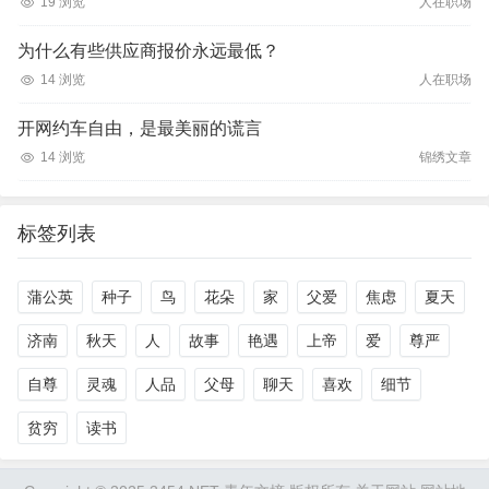
19 浏览
人在职场
为什么有些供应商报价永远最低？
14 浏览
人在职场
开网约车自由，是最美丽的谎言
14 浏览
锦绣文章
标签列表
蒲公英
种子
鸟
花朵
家
父爱
焦虑
夏天
济南
秋天
人
故事
艳遇
上帝
爱
尊严
自尊
灵魂
人品
父母
聊天
喜欢
细节
贫穷
读书