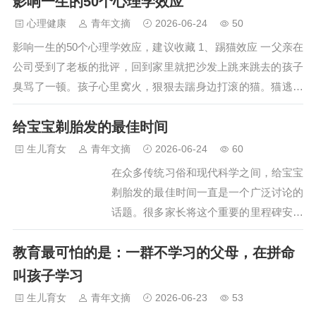
影响一生的50个心理学效应
不仅是一种谋生手段，而且是一种寻求独立和自由的方式。 然
而，赚到钱并不容易，需要深入了解金钱流动的规律和社会
心理健康
青年文摘
2026-06-24
50
的…
影响一生的50个心理学效应，建议收藏 1、踢猫效应 一父亲在
公司受到了老板的批评，回到家里就把沙发上跳来跳去的孩子
臭骂了一顿。孩子心里窝火，狠狠去踹身边打滚的猫。猫逃到
街上正好一辆卡车开过来，司机赶紧避让，却把路边的孩子撞
给宝宝剃胎发的最佳时间
伤了。 这种对弱于自己或者等级低于自己的对象发泄不满情
绪，而产生的连锁反应，就是心理学上著名的“踢猫效应”，描
生儿育女
青年文摘
2026-06-24
60
绘的是一种典型的坏情绪的传染。 2、内卷化效应 长期停留在
在众多传统习俗和现代科学之间，给宝宝
一种简单层面、没有发…
剃胎发的最佳时间一直是一个广泛讨论的
话题。很多家长将这个重要的里程碑安排
在孩子满月之际，认为这是祝福新生儿健
教育最可怕的是：一群不学习的父母，在拼命
康成长的最佳时刻。然而，当我们深入探
究科学研究和医学专家的建议时，会发现
叫孩子学习
真相远比传统观念更加复杂和启发性。给
生儿育女
青年文摘
2026-06-23
53
宝宝剃胎发的最佳时间，不是满月，很多