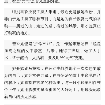
度，都是“元气”是否充足的外显。
特别喜欢央视主持人朱迅，最近更是被她圈粉，并
非由于她主持了哪档节目，而是她为自己恢复元气的举
动——爬过的山，走过的路，看过的风景。那才是真正
打动我的地方。
曾经她也是“拼命三郎”，是工作起来忘记自己也是
血肉之躯的女中豪杰。后来，她得了癌症，做了大手
术，终于醒悟，人活着，要及时给“元气”充电。
她开始跑马拉松，在运动中战胜那个一次次想要放
弃的自己；她经常去西藏，在白茫茫的雪山中窥见自己
的渺小；她喜欢在古老的村落里，与一只小羚羊相伴整
个下午；她用脚步丈量着祖国的大好河山，用镜头记录
着自己的所见所感。