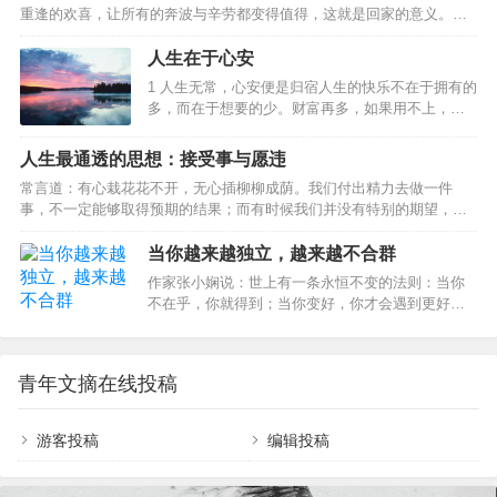
重逢的欢喜，让所有的奔波与辛劳都变得值得，这就是回家的意义。…
错了。8月18日，芜湖鹰都花苑小区内，一对老夫妻
双双死亡多日后，才被闻到异味的邻居发现。生
人生在于心安
前，这对老夫妻养育两个儿子一个女儿，有着体面
而有尊严的职业：老爷子是重点中学的老师，患有
1 人生无常，心安便是归宿人生的快乐不在于拥有的
老年痴呆症；老太太是小学教师，身体不太好。平
多，而在于想要的少。财富再多，如果用不上，也
日里，老两口相互…
便成了累赘。不要急着追求财富的数量，要先弄清
自己需要什么，需要多少，然后再去追求。有目的
人生最通透的思想：接受事与愿违
地寻找，总要比无目的地获取能给人们更大的幸福
常言道：有心栽花花不开，无心插柳柳成荫。我们付出精力去做一件
感。2 生命的意义在于让别人快乐人生的真正意义不
事，不一定能够取得预期的结果；而有时候我们并没有特别的期望，却
在于长度，而在于质量。人生的质量不在于拥有多
无意中获得意想不到的收获。人生充满了不确定性，而怎样才算真正的
少，而在于帮助别人多少。想要做到这点，自然要
通透？走过半生，比起年轻时的激情与冲劲，我们更需要的是一份随遇
当你越来越独立，越来越不合群
从做个好人开始。约束自己、爱护亲友、帮助他
而安的从容。接受事与愿违，是中年人该有的通透。01事与愿违，本是
人，让自己成为别人需要的人，让自己在别人的人
作家张小娴说：世上有一条永恒不变的法则：当你
人生常态林清玄说：“人生不如意之事十有八九，常想一二，不思八九，
生中占有一个位置，生命才算是真正的精彩。3 无限
不在乎，你就得到；当你变好，你才会遇到更好，
事事如意。”在人生的旅途中，不如意之事远比如意之事要多得多。我们
的内心…
只有当你变强大，你才不害怕孤单；当你不害怕孤
要坦然接受：事与愿违，本是人生常态。一位老人年轻时梦想成为一
单，你才能够宁缺毋滥。生活里，人们有千万种性
名…
格，圈子更有多样的颜色。而我们，却总是因为两
青年文摘在线投稿
者没有交集而恐惧焦虑。然后，不管适不适合自
己，都试图从中寻找理解和认同。可现实往往是：
越是靠近，越觉得空虚；越是依赖，越找不到方
游客投稿
编辑投稿
向。而当我们决定变得独立而勇敢，才是活出自我
的真正开始。当你越来越独立，越来越不合群01少
了迎合,多了自由最近，《她的双重奏》节目，采访