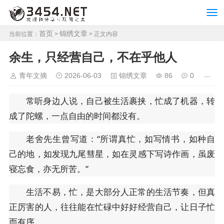
首页
锦绣文章
当前位置：
>
> 正文内容
余生，只经营自己，不在乎他人
青年文摘
2026-06-03
锦绣文章
86
0
常听身边人说，自己被生活裹挟，忙成了机器，转
成了陀螺，一点自由的时间都没有。
老舍先生曾写道：“所谓真忙，如写情书，如种自
己的地，如发现九尾彗星，如在灵感下写诗作画，虽废
寝忘食，亦无所苦。”
生活不易，忙，是大部分人正常的生活节奏，但真
正厉害的人，往往能在忙碌中好好经营自己，让日子忙
而有序。