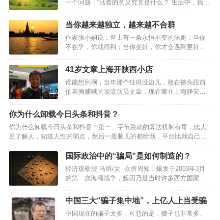
一个问题：“活着的意义究竟是什么？”生活中，我们
总是在寻找一种目的，一种价值，一种意义，来赋
予我们的存在以合理性。生活并不只是关于生存，
当你越来越独立，越来越不合群
而是关于寻找和实现我们的潜能。每个人都像是一
作家张小娴说：世上有一条永恒不变的法则：当你
块未雕琢的玉石，需要经过磨砺和雕琢，才能展现
不在乎，你就得到；当你变好，你才会遇到更好，
出内在的价值。因此，活着的意义在于自我实现，
只有当你变强大，你才不害怕孤单；当你不害怕孤
不断探索和成长。很多时候，我们感到迷茫和无
单，你才能够宁缺毋滥。生活里，人们有千万种性
助，是因为我们没有找到自己的使命和目标。通过
41岁文章上海开陕西小店
格，圈子更有多样的颜色。而我们，却总是因为两
自我反思和心理辅导，我们可以更好地认识自己，
谁能想到啊，当年那个狂得没边儿，敢在镜头跟前
者没有交集而恐惧焦虑。然后，不管适不适合自
找到自己的热情和兴趣所在，从而赋予生活更多的
拍着胸脯喊的顶流演员文章，现在窝在上海静安区
己，都试图从中寻找理解和认同。可现实往往是：
意义。当然，生…
的一家陕西小馆里，穿件灰扑扑的店员T恤，弯腰躬
越是靠近，越觉得空虚；越是依赖，越找不到方
身给顾客递菜单。那个以前眼高于顶的影帝，如今
向。而当我们决定变得独立而勇敢，才是活出自我
你为什么卸载今日头条和抖音？
成了烟火气里最踏实的小店老板，跟当年那副嚣张
的真正开始。当你越来越独立，越来越不合群01少
你为什么卸载今日头条和抖音？第一、字节跳动的算法机制有毒，比人
劲儿比，简直是两个人。41岁文章彻底退圈？上海
了迎合,多了自由最近，《她的双重奏》节目，采访
更了解人，知道人性的弱点，然后一股脑儿的都给我，平台比我自己清
开陕西小店躬身递菜单，面相都变了！这家店叫八
到了演员邓萃雯。…
楚我“自己”我每当看完小姐姐的跳舞，会有千万个小姐姐动次打次。第
號院儿，是文章跟朋友合伙开的，主打地道的陕西
二、今日头条居然比百度搜索和微信搜索更好用，不懂的问题不问度
国际政治中的“骗局”是如何制造的？
风味，凉皮、肉夹馍、油泼面、搅团，全是老西安
娘，得问头条君，即便是垂直领域的内容，知乎都是水答案。情怀虽
人刻在骨子里的家常味儿，人均三十到五十块，接
经济观察报 马维/文 众所周知，爆发于2003年3月
好，可不要贪杯，内容不醉人人自醉。第三、抖音是所有短视频平台最
地气到骨子里，半点儿明星开店的那些花里胡哨套
的第二次海湾战争，起因乃是当时许多西方国家认
好看的，因为“奶头乐理论”，我们看到的热门，话题、直播间、甚至是带
路都没有。店…
为，伊拉克总统、独裁者萨达姆·侯赛因一边在发展
货，都是大家投票选举产生的，每一次点赞，都意味着当天流量池的流
大规模杀伤性武器，一边却试图否认自己的上述行
中国三大“骗子集中地”，上亿人上当受骗
量…
为，以欺骗国际舆论。而时过境迁，当我们再次回
中国现在的骗子太多，可悲的是，傻子也非常多。
顾这段历史时，却可能会发现另一个故事，那就