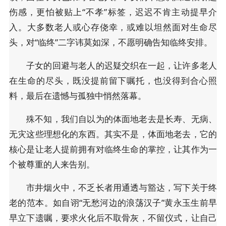
伤感，更怕被贴上“不孝”标签，迟迟不肯主动提早介
入。大多数老人或心存侥幸，或难以坦然面对生命尽
头，对“临终”二字讳莫如深，不愿明确告知临终安排。
子女的回避与老人的迟疑交织在一起，让许多老人
在生命的尽头，既没提前留下嘱托，也没得到合心照
料，最后在遗憾与孤独中悄然落幕。
殊不知，我们自以为的体面地老去是长寿、无病、
无灾这些理想化的东西。其实不是，体面地老去，它的
核心是让老人提前拥有对临终生命的掌控，让其作为一
个被尊重的人来告别。
市井烟火中，不乏长者用通透与豁达，写下关于终
老的范本。如自诩“无愁河边的浪荡汉子”黄永玉生前早
早立下遗嘱，要求火化后不取骨灰，不留仪式，让自己