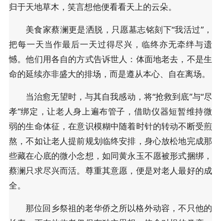
归于天地草木，笑言想他便看看天上的云朵。
美食家蔡澜更是洒脱，只愿墓志铭刻下“我活过”，
把每一天当作最后一天过得尽兴，临终亦无牵绊与遗
憾。他们用各自的方式告诉世人：体面地老去，不是生
命的延续亦非盛大的排场，而是遵从本心、自在离场。
当治愈无望时，与其自我感动，将“抢救到底”与“尽
孝”绑定，让老人身上遍布管子，借助仪器短暂维持微
弱的生命体征，在意识模糊中随着时针的转动不断受煎
熬，不如让老人提前规划临终安排，身心放松地完成那
些藏在心底的微小念想，如同黄永玉不愿被形式捆绑，
蔡澜只求尽兴而活。尊重其意愿，便是对老人最好的成
全。
那位回乡祭祖的老华侨之所以格外动容，不只他的