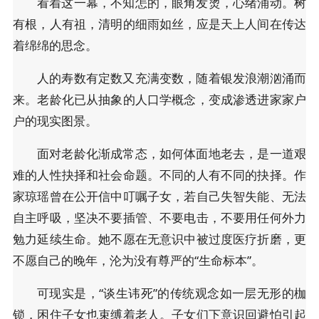
看着这一幕，不知怎的，眼角发烫，心绪涌动。树
有根，人有祖，清明的细雨如丝，应是天上人间在传达
着绵绵的思念。
人的寿数有定数又充满变数，随着银发浪潮汹涌而
来。老龄化已从抽象的人口学概念，变成渗透进家家户
户的现实图景。
面对老龄化渐成常态，如何体面地老去，是一道艰
难的人性抉择和社会命题。不同的人有不同的抉择。作
家琼瑶曾在公开信中叮嘱子女，若自己失智失能、无法
自主呼吸，坚决不要插管、不要电击，不要用任何外力
勉力延续生命。她不愿在无意识中被过度医疗折磨，更
不愿自己的晚年，沦为没有尊严的“生命标本”。
可现实是，“谈生讳死”的传统观念如一层无形的枷
锁，困住子女也束缚着老人。子女们下意识回避怕引起