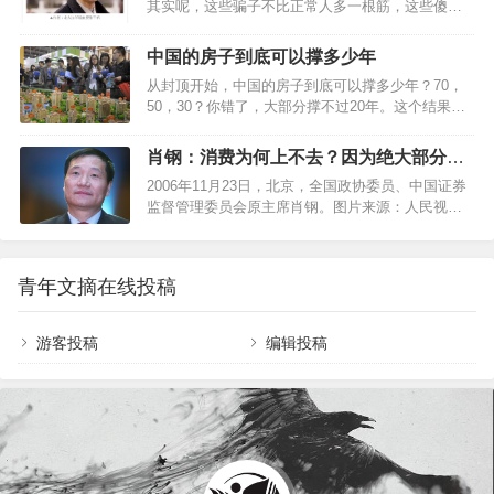
其实呢，这些骗子不比正常人多一根筋，这些傻子
是，或许萨达姆当时声称自己领导的国家并不拥有
呢，也不比正常人少一根筋。没准，某一天，你我
这类武器的声明，是真实的——虽然与此同时，他
也可能沦落为傻子。这不是戏弄您，只要你去以下
也一直在掩盖自己试图在制裁解除之后恢复发展大
中国的房子到底可以撑多少年
三种地方，那八成您就会变成个傻子，且还不知
规模杀伤性武器的意图——而在这一事件中，问题
从封顶开始，中国的房子到底可以撑多少年？70，
道。——张千帆 01第一集中地：股市股市，本来是
的关键在于，萨达姆当时拒绝允许联合国核查…
50，30？你错了，大部分撑不过20年。这个结果显
个好东西，在中国，居然成了个骗子集中地。企业
然不可思议，可事实证明的确如此，中国修建于
造假包装上市，大庄包装轿子上街，小股民最后抢
90、00年代的房子已经不可阻挡地走向了衰败。当
着抬轿子，最后，才发现轿子里的金银财宝全不见
肖钢：消费为何上不去？因为绝大部分普
然这里的”撑指的不是房子塌了，不能住了，而是居
了，是个空轿子，烂轿子！十多年来，中国股市本
通劳动者收入有限
2006年11月23日，北京，全国政协委员、中国证券
住体验已经跌破人们的预期。拿北京的老房子举
来就不符合股市应该具备的正确的基因和体系，到
监督管理委员会原主席肖钢。图片来源：人民视觉
例，典型有几个特征。1、垃圾处理失控，打扫和清
现在…
中国证监会原主席、中国金融四十人论坛资深研究
洁处于瘫痪状态。2、楼道门禁被破坏，楼道贴满标
员肖钢周日建议，适度提高劳动报酬在经济中的比
签无人管理3、公共场所被私自占用，摆放杂物等
重，确保劳动者收入增长与经济增长相适应，争取
4、绿化杂草丛生，狗屎成堆，绿化带停满私家车
青年文摘在线投稿
15年内将我国中等收入群体规模由当前的4亿扩大到
5、电梯使用寿命达到极限，但还没有有效解决方
8亿左右，实现“中等收入群体倍增”。肖钢在代表中
案…
国金融四十人论坛发布《2020·径山报告》时说，“十
游客投稿
编辑投稿
四五”时期（2021-2025年），面对国内外更加复杂
严峻形势，中国经济必须挖掘和释放超大规模市场
的新优势潜力。但要将这一潜…