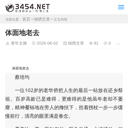
首页
锦绣文章
当前位置：
>
> 正文内容
体面地老去
青年文摘
2026-06-02
锦绣文章
81
0
体面地老去
蔡培均
一位102岁的老华侨把人生的最后一站放在还乡祭
祖。百岁高龄已是难得，更难得的是他虽年老却不萎
靡，精神矍铄地在旁人的搀扶下，拄着拐杖一步一步缓
慢前行，清亮的眼里满是眷念。